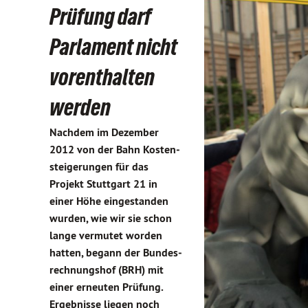
Prüfung darf
Parlament nicht
vorenthalten
werden
Nachdem im Dezember
2012 von der Bahn Kosten­
steige­rungen für das
Projekt Stuttgart 21 in
einer Höhe ein­ge­standen
wurden, wie wir sie schon
lange vermutet worden
hatten, begann der Bun­des­­
rech­nungs­hof (BRH) mit
einer erneuten Prüfung.
Ergebnisse liegen noch