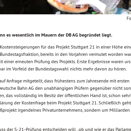
Fo
wenn es wesentlich im Mauern der DB AG begründet liegt.
stensteigerungen für das Projekt Stuttgart 21 in einer Höhe ei
 Bundestagsfraktion, bereits in den Vorjahren vermutet worden wa
 einer erneuten Prüfung des Projekts. Erste Ergebnisse waren ur
ar im Vorfeld der Bundestagswahl nichts mehr davon zu hören.
uf Anfrage mitgeteilt, dass frühestens zum Jahresende mit ersten
 Deutsche Bahn AG den unabhängigen Prüfern gegenüber nicht son
 das vollständig im Besitz der öffentlichen Hand ist, schon sehr
ärung der Kostenfrage beim Projekt Stuttgart 21. Schließlich geht
ßprojekt irgendeines Privatunternehmens, sondern um Milliarden
s der S-21-Prüfung entscheiden will, „ob und wie er das Parlame