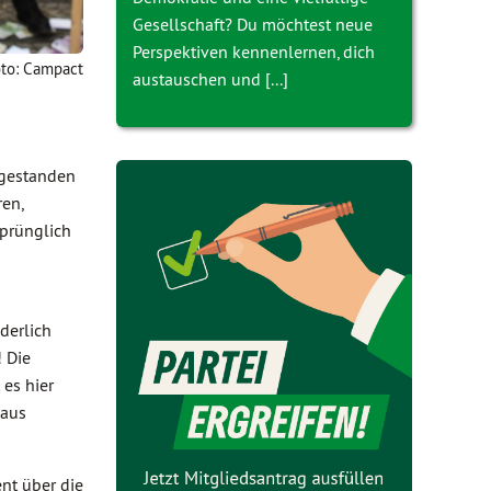
Gesellschaft? Du möchtest neue
Perspektiven kennenlernen, dich
to: Campact
austauschen und [...]
ngestanden
ren,
sprünglich
derlich
! Die
 es hier
 aus
nt über die