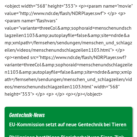
<object width="568" height="353"> <p><param name="movie"
value="http://www.ndr.de/flash/NDRPlayer.swf"> </p> <p>
<param name="flashvars"
value="variante=threeCol&amp;sophoraid=menschenundsch
lagzeilen1103&amp;autoplayfile=false&amp;site=ndrde&a
mp;xmlpath=/fernsehen/sendungen/menschen_und_schlagz
eilen/videos/menschenundschlagzeilen1103.html"> </p>
<p><embed src="https://www.ndr.de/flash/NDRPlayer.swf?
variante=threeCol&amp;sophoraid=menschenundschlagzeile
n1103&amp;autoplayfile=false&amp;site=ndrde&amp;xmlp
ath=/fernsehen/sendungen/menschen_und_schlagzeilen/vid
eos/menschenundschlagzeilen1103.html" width="568"
height="353"> </p> <p> </p> <p></p></object>
Gentechnik-News
EU-Kommission setzt auf neue Gentechnik bei Tieren