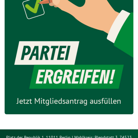
Platz der Republik 1, 11011 Berlin I Wahlkreis: Blendstatt 3, 74523