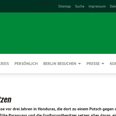
Startseite
Sitemap
Suche
Impressum
Dat
REIS
PERSÖNLICH
BERLIN BESUCHEN
PRESSE
KO
tzen
sse vor drei Jahren in Honduras, die dort zu einem Putsch gegen 
 Elite Paraguays und die Großgrundbesitzer setzen alles daran, e