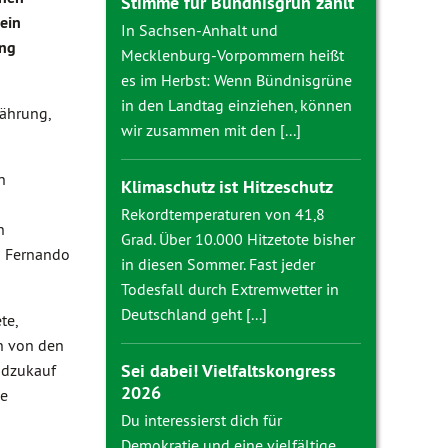
Stimme für Bündnisgrün zählt
ein
In Sachsen-Anhalt und
ung
Mecklenburg-Vorpommern heißt
es im Herbst: Wenn Bündnisgrüne
in den Landtag einziehen, können
nährung,
wir zusammen mit den [...]
n
Klimaschutz ist Hitzeschutz
Rekordtemperaturen von 41,8
n
Grad. Über 10.000 Hitzetote bisher
g Fernando
in diesen Sommer. Fast jeder
Todesfall durch Extremwetter in
Deutschland geht [...]
te,
en von den
Sei dabei! Vielfaltskongress
ndzukauf
2026
ve
Du interessierst dich für
Demokratie und eine vielfältige