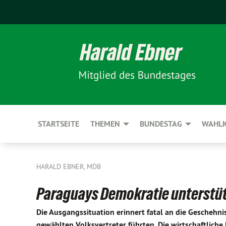
STARTSEITE
THEMEN
BUNDESTAG
WAHLK
HARALD EBNER, MDB
Paraguays Demokratie unterstü
Die Ausgangssituation erinnert fatal an die Geschehni
gewählten Volksvertreter führten. Die wirtschaftliche