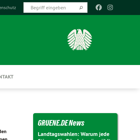
enschutz
NTAKT
GRUENE.DE News
den
Landtagswahlen: Warum jede
inen