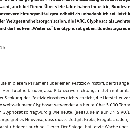
ht, auch bei Tieren. Über viele Jahre haben Industrie, Bundesr
anzenvernichtungsmittel gesundheitlich unbedenklich sei. Jetzt 
er Weltgesundheitsorganisation, die IARC, Glyphosat als „wahrs
nd darf es kein „Weiter so“ bei Glyphosat geben. Bundestagsrede
015
te in diesem Parlament über einen Pestizidwirkstoff, der traurige
ff von Totalherbiziden, also Pflanzenvernichtungsmitteln mit umf
r Senkung des Pestizideinsatzes nichts erreicht, die Hersteller vo
de weltweit mehr Glyphosat verwendet als heute, über 5 000 Tonne
on Glyphosat so fragwürdig wie heute! (Beifall beim BÜNDNIS 90/
e gibt es Hinweise, dass dieses Zellgift Krebs, Erbgutschäden,
ht, übrigens auch bei Tieren. Der Spiegel hat letzte Woche über