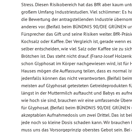
Stress. Diesen Risikobereich hat das BfR aber kaum unt
großem Umfang Industriestudien. Viel schlimmer: Es ha
die Bewertung der antragstellenden Industrie übernom
anderes vor. (Beifall beim BÜNDNIS 90/DIE GRÜNEN un
Fürsprecher das Gift und seine Risiken weiter. BfR-Präs
Kochsalz oder Kaffee. Der Vergleich ist, gerade wenn 
selber entscheiden, wie viel Salz oder Kaffee sie zu s
Brötchen ist. Das steht nicht drauf. (Franz-Josef Holze
schon Glyphosat im Körper nachgewiesen wird, ist für 
Hauses mögen die Auffassung teilen, dass es normal is
jedenfalls können das nicht verantworten. (Beifall 
meisten auf Glyphosat getesteten Getreideprodukten fün
längst in der Muttermilch auftaucht und Babys es a
wie hoch sie sind, brauchen wir eine umfassende Übe
für Glyphosat. (Beifall beim BÜNDNIS 90/DIE GRÜNEN un
akzeptablen Aufnahmedosis um zwei Drittel. Das ist bei
jede noch so kleine Dosis schaden kann. Wir brauchen 
muss uns das Vorsorgeprinzip oberstes Gebot sein. B