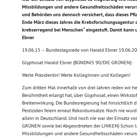
Missbildungen und andere Gesundheitsschäden verursac
und Behörden uns dennoch versichert, dass dieses Pfl
Ende März dieses Jahres die Krebsforschungsagentur d
krebserregend bei Menschen“ eingestuft. Damit kann u
Ebner
19.06.15 –
Bundestagsrede von Harald Ebner 19.06.2
Glyphosat Harald Ebner (BÜNDNIS 90/DIE GRÜNEN):
Werte Präsidentin! Werte Kolleginnen und Kollegen!
Zum dritten Mal innerhalb von drei Jahren reden wir heu
Berühmtheit erlangt hat, über Glyphosat, einen Wirksto
Breitenwirkung. Die Bundesregierung hat hinsichtlich de
Pestiziden feiern erneut Rekordumsätze. Noch nie wur
allein in Deutschland. Und noch nie war der Einsatz v
GRÜNEN sowie bei Abgeordneten der LINKEN) Schon lang
Missbildungen und andere Gesundheitsschäden verursac