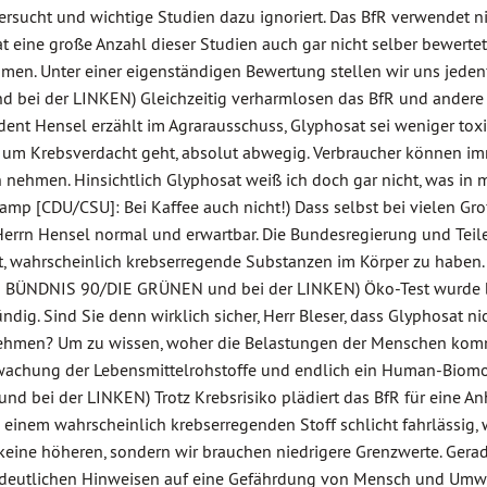
ersucht und wichtige Studien dazu ignoriert. Das BfR verwendet ni
t eine große Anzahl dieser Studien auch gar nicht selber bewertet
men. Unter einer eigenständigen Bewertung stellen wir uns jeden
d bei der LINKEN) Gleichzeitig verharmlosen das BfR und andere
ident Hensel erzählt im Agrarausschuss, Glyphosat sei weniger toxi
es um Krebsverdacht geht, absolut abwegig. Verbraucher können i
ich nehmen. Hinsichtlich Glyphosat weiß ich doch gar nicht, was in
nkamp [CDU/CSU]: Bei Kaffee auch nicht!) Dass selbst bei vielen Gr
Herrn Hensel normal und erwartbar. Die Bundesregierung und Teil
t, wahrscheinlich krebserregende Substanzen im Körper zu haben.
beim BÜNDNIS 90/DIE GRÜNEN und bei der LINKEN) Öko-Test wurde 
dig. Sind Sie denn wirklich sicher, Herr Bleser, dass Glyphosat ni
ufnehmen? Um zu wissen, woher die Belastungen der Menschen ko
rwachung der Lebensmittelrohstoffe und endlich ein Human-Biomo
d bei der LINKEN) Trotz Krebsrisiko plädiert das BfR für eine A
 einem wahrscheinlich krebserregenden Stoff schlicht fahrlässig, w
keine höheren, sondern wir brauchen niedrigere Grenzwerte. Gerad
ei deutlichen Hinweisen auf eine Gefährdung von Mensch und Umw