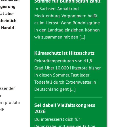
Stimme für Bündnisgrün zählt
egierung
In Sachsen-Anhalt und
hat aber
Mecklenburg-Vorpommern heißt
cheinlich
es im Herbst: Wenn Bündnisgrüne
 Harald
in den Landtag einziehen, können
wir zusammen mit den [...]
Klimaschutz ist Hitzeschutz
Rekordtemperaturen von 41,8
Grad. Über 10.000 Hitzetote bisher
in diesen Sommer. Fast jeder
Todesfall durch Extremwetter in
assender
Deutschland geht [...]
n
n pro Jahr
Sei dabei! Vielfaltskongress
DIE
2026
Du interessierst dich für
Demokratie und eine vielfältige