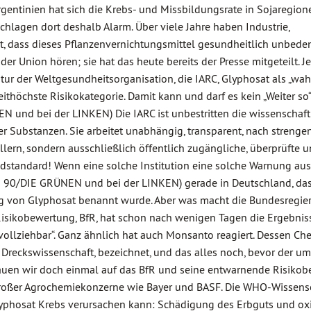
rgentinien hat sich die Krebs- und Missbildungsrate in Sojaregion
chlagen dort deshalb Alarm. Über viele Jahre haben Industrie,
 dass dieses Pflanzenvernichtungsmittel gesundheitlich unbedenk
 Union hören; sie hat das heute bereits der Presse mitgeteilt. Je
ur der Weltgesundheitsorganisation, die IARC, Glyphosat als „wah
ithöchste Risikokategorie. Damit kann und darf es kein „Weiter so“
 und bei der LINKEN) Die IARC ist unbestritten die wissenschaft
r Substanzen. Sie arbeitet unabhängig, transparent, nach strenge
lern, sondern ausschließlich öffentlich zugängliche, überprüfte 
ldstandard! Wenn eine solche Institution eine solche Warnung auss
 90/DIE GRÜNEN und bei der LINKEN) gerade in Deutschland, da
ung von Glyphosat benannt wurde. Aber was macht die Bundesregie
Risikobewertung, BfR, hat schon nach wenigen Tagen die Ergebnis
hvollziehbar“. Ganz ähnlich hat auch Monsanto reagiert. Dessen Ch
als Dreckswissenschaft, bezeichnet, und das alles noch, bevor der 
chauen wir doch einmal auf das BfR und seine entwarnende Risikob
e großer Agrochemiekonzerne wie Bayer und BASF. Die WHO-Wissens
lyphosat Krebs verursachen kann: Schädigung des Erbguts und oxi