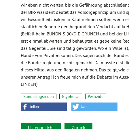
wir eben nicht warten, bis die Gefährdung abschließend 
der BfR-Präsident deutet das Vorsorgeprinzip um und sp
wir Gesundheitsrisiken in Kauf nehmen sollen, wenn 
staatlichen Behörde den begründeten Verdacht auf kreb
(Beifall beim BÜNDNIS 90/DIE GRÜNEN und bei der LIN
erst einmal abwarten und behauptet, es gebe keine Rec
das Gegenteil. Sie sind tätig geworden. Wo ein Wille ist,
Hände von Privatpersonen. Das sagen auch der Bundesr
die Bundesregierung nichts gemacht. Da musste erst die
dieses Mittel aus den Regalen nehmen. Das zeigt, wie 
unseren Antrag! Ich freue mich auf die Debatte im Au
LINKEN)
Bundestagsreden
Glyphosat
Pestizide
teilen
tweet
Listenansicht
Zurück