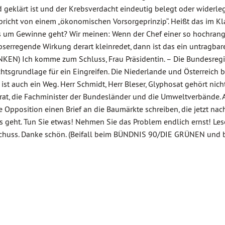
geklärt ist und der Krebsverdacht eindeutig belegt oder widerlegt
richt von einem „ökonomischen Vorsorgeprinzip“. Heißt das im Kla
es um Gewinne geht? Wir meinen: Wenn der Chef einer so hochran
serregende Wirkung derart kleinredet, dann ist das ein untragbar
KEN) Ich komme zum Schluss, Frau Präsidentin. – Die Bundesregi
htsgrundlage für ein Eingreifen. Die Niederlande und Österreich 
 ist auch ein Weg. Herr Schmidt, Herr Bleser, Glyphosat gehört nicht
at, die Fachminister der Bundesländer und die Umweltverbände. 
 Opposition einen Brief an die Baumärkte schreiben, die jetzt na
es geht. Tun Sie etwas! Nehmen Sie das Problem endlich ernst! Les
sschuss. Danke schön. (Beifall beim BÜNDNIS 90/DIE GRÜNEN und b