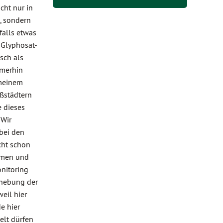
cht nur in
, sondern
falls etwas
 Glyphosat-
sch als
mmerhin
 meinem
oßstädtern
e dieses
 Wir
bei den
cht schon
mmen und
nitoring
nhebung der
eil hier
e hier
elt dürfen