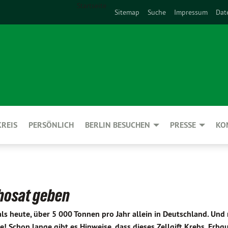
Startseite
Sitemap
Suche
Impressum
Dat
REIS
PERSÖNLICH
BERLIN BESUCHEN
PRESSE
KO
phosat geben
 heute, über 5 000 Tonnen pro Jahr allein in Deutschland. Und 
! Schon lange gibt es Hinweise, dass dieses Zellgift Krebs, Erbg