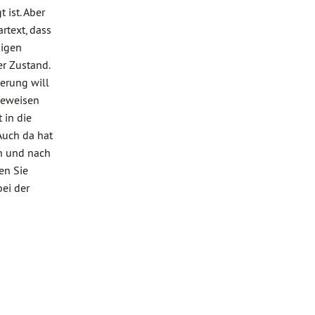
 ist. Aber
rtext, dass
gigen
er Zustand.
erung will
beweisen
 in die
Auch da hat
ch und nach
en Sie
ei der