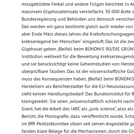
missgebildete Ferkel und andere Folgen berichtet. In A
massivem Glyphosateinsatz vervielfacht. 30 000 Ärzte s
Bundesregierung und Behörden uns dennoch versichert,
Das werden wir ganz bestimmt gleich auch wieder von der
aber Ende März dieses Jahres die Krebsforschungsagent
krebserregend bei Menschen“ eingestuft. Das ist die zwe
Glyphosat geben. (Beifall beim BÜNDNIS 90/DIE GRÜNEN
Institution weltweit für die Bewertung krebserzeugende
und sie berücksichtigt keine Geheimstudien von Herstel
überprüfbare Studien. Das ist der wissenschaftliche Go
muss das Konsequenzen haben, (Beifall beim BÜNDNIS
Herstellern als Berichterstatter für die EU-Neuzulass
sieht keinen Handlungsbedarf. Das Bundesinstitut für 
kleingeredet: Sie seien „wissenschaftlich schlecht nac
Grant, hat die Arbeit des IARC als „junk science“, also 
Bericht, die Monografie, dazu veröffentlicht wurde. S
Im BfR-Pestizidkomitee sitzen seit Jahren Angestellt
fanden klare Belege für die Mechanismen, durch die G