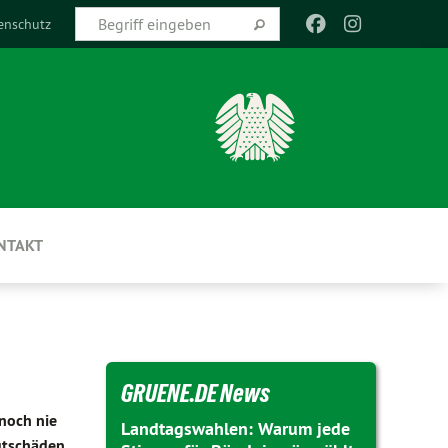
enschutz
NTAKT
GRUENE.DE News
noch nie
Landtagswahlen: Warum jede
utschäden,