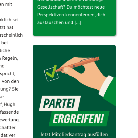
en mit
Gesellschaft? Du möchtest neue
Perspektiven kennenlernen, dich
lich sei.
austauschen und [...]
tzt hat
rscheinlich
 bei
liche
n Regeln,
und
pricht,
s von den
rung? Sie
se
ef, Hugh
umfassende
ewertung.
chaftler
dativer