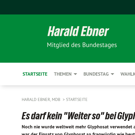
STARTSEITE
THEMEN
BUNDESTAG
WAHLK
HARALD EBNER, MDB
STARTSEITE
Es darf kein "Weiter so" bei Gly
Noch nie wurde weltweit mehr Glyphosat verwendet als
war der Einsatz von Glyphosat so fragwürdig wie heute