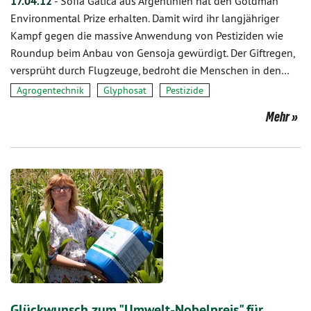
17.04.12
-
Sofia Gatica aus Argentinien hat den Goldman
Environmental Prize erhalten. Damit wird ihr langjähriger
Kampf gegen die massive Anwendung von Pestiziden wie
Roundup beim Anbau von Gensoja gewürdigt. Der Giftregen,
versprüht durch Flugzeuge, bedroht die Menschen in den…
Agrogentechnik
Glyphosat
Pestizide
Mehr
Glückwunsch zum "Umwelt-Nobelpreis" für