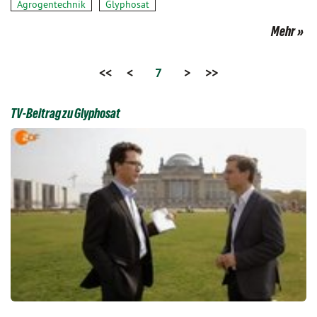
Agrogentechnik
Glyphosat
Mehr
<<
<
7
>
>>
TV-Beitrag zu Glyphosat