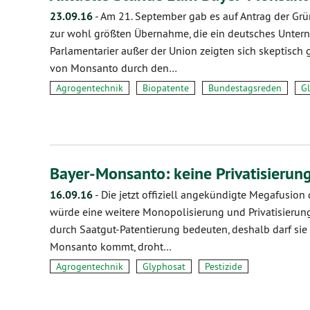
23.09.16
-
Am 21. September gab es auf Antrag der Gr
zur wohl größten Übernahme, die ein deutsches Unterne
Parlamentarier außer der Union zeigten sich skeptisc
von Monsanto durch den…
Agrogentechnik
Biopatente
Bundestagsreden
G
Bayer-Monsanto: keine Privatisierun
16.09.16
-
Die jetzt offiziell angekündigte Megafusio
würde eine weitere Monopolisierung und Privatisieru
durch Saatgut-Patentierung bedeuten, deshalb darf si
Monsanto kommt, droht…
Agrogentechnik
Glyphosat
Pestizide