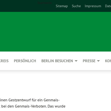
Startseite
Sitemap
Suche
Impressum
Dat
REIS
PERSÖNLICH
BERLIN BESUCHEN
PRESSE
KO
inen Gestzentwurf für ein Genmais-
dt bei den Genmais-Verboten. Das wurde