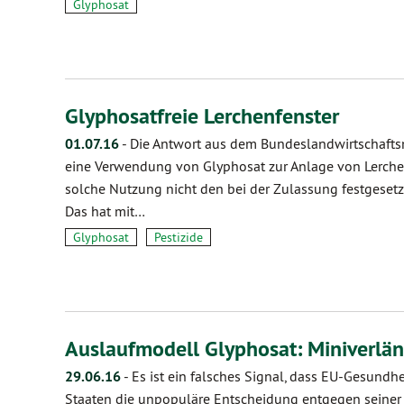
Glyphosat
Glyphosatfreie Lerchenfenster
01.07.16
-
Die Antwort aus dem Bundeslandwirtschaftsmi
eine Verwendung von Glyphosat zur Anlage von Lerchenf
solche Nutzung nicht den bei der Zulassung festgeset
Das hat mit…
Glyphosat
Pestizide
Auslaufmodell Glyphosat: Miniverl
29.06.16
-
Es ist ein falsches Signal, dass EU-Gesundh
Staaten die unpopuläre Entscheidung entgegen seine