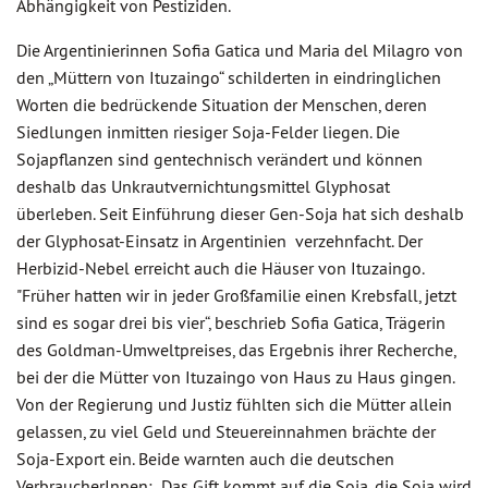
Abhängigkeit von Pestiziden.
Die Argentinierinnen Sofia Gatica und Maria del Milagro von
den „Müttern von Ituzaingo“ schilderten in eindringlichen
Worten die bedrückende Situation der Menschen, deren
Siedlungen inmitten riesiger Soja-Felder liegen. Die
Sojapflanzen sind gentechnisch verändert und können
deshalb das Unkrautvernichtungsmittel Glyphosat
überleben. Seit Einführung dieser Gen-Soja hat sich deshalb
der Glyphosat-Einsatz in Argentinien verzehnfacht. Der
Herbizid-Nebel erreicht auch die Häuser von Ituzaingo.
"Früher hatten wir in jeder Großfamilie einen Krebsfall, jetzt
sind es sogar drei bis vier“, beschrieb Sofia Gatica, Trägerin
des Goldman-Umweltpreises, das Ergebnis ihrer Recherche,
bei der die Mütter von Ituzaingo von Haus zu Haus gingen.
Von der Regierung und Justiz fühlten sich die Mütter allein
gelassen, zu viel Geld und Steuereinnahmen brächte der
Soja-Export ein. Beide warnten auch die deutschen
VerbraucherInnen: „Das Gift kommt auf die Soja, die Soja wird