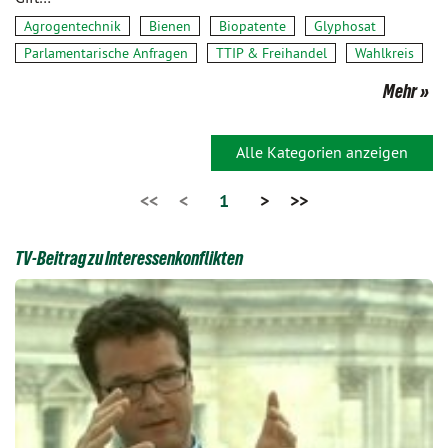
Agrogentechnik
Bienen
Biopatente
Glyphosat
Parlamentarische Anfragen
TTIP & Freihandel
Wahlkreis
Mehr
Alle Kategorien anzeigen
<<
<
1
>
>>
TV-Beitrag zu Interessenkonflikten