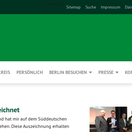
Startseite
Sitemap
Suche
Impressum
Dat
REIS
PERSÖNLICH
BERLIN BESUCHEN
PRESSE
KO
eichnet
nd hat mir auf dem Süddeutschen
iehen. Diese Auszeichnung erhalten