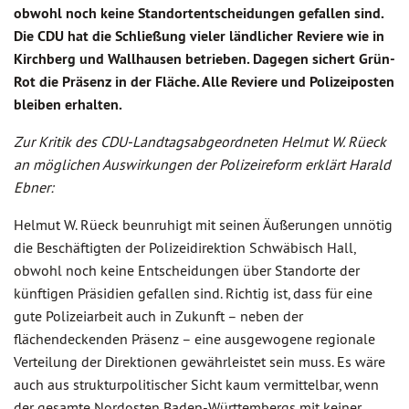
obwohl noch keine Standort­ent­schei­dungen gefallen sind.
Die CDU hat die Schließung vieler ländlicher Reviere wie in
Kirchberg und Wallhausen betrieben. Dagegen sichert Grün-
Rot die Präsenz in der Fläche. Alle Reviere und Polizeiposten
bleiben erhalten.
Zur Kritik des CDU-Landtagsabgeordneten Helmut W. Rüeck
an möglichen Auswirkungen der Polizeireform erklärt Harald
Ebner:
Helmut W. Rüeck beunruhigt mit seinen Äußerungen unnötig
die Beschäftigten der Polizeidirektion Schwäbisch Hall,
obwohl noch keine Entscheidungen über Standorte der
künftigen Präsidien gefallen sind. Richtig ist, dass für eine
gute Polizeiarbeit auch in Zukunft – neben der
flächendeckenden Präsenz – eine ausgewogene regionale
Verteilung der Direktionen gewährleistet sein muss. Es wäre
auch aus strukturpolitischer Sicht kaum vermittelbar, wenn
der gesamte Nordosten Baden-Württembergs mit keiner