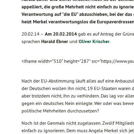
appelliert, die große Mehrheit nicht einfach zu ignori
Verantwortung auf "die EU" abzuschieben, bei der das
heizt Merkel verantwortungslos die Europaverdrossen
20.02.14 –
Am 20.02.2014
gab es
auf Antrag der Grün
sprachen
Harald Ebner
und
Oliver Krischer
.
<iframe width="510" height="287" src="https://www.y
Nach der EU-Abstimmung läuft alles auf eine Anbauzul
der Deutschen wollen ihn nicht, 19 EU-Staaten waren d
aber trotzdem nicht, ihn zu verhindern. Das lag vor al
gegen ein deutsches Nein einlegte. Wer oder was beweg
politische Mehrheiten durchzusetzen?
Noch ist der Genmais nicht zugelassen. Zwölf Mitglied
einfach zu ignorieren. Dem muss Angela Merkel sich jetz