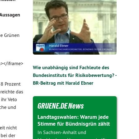
n Aussagen
ie Grünen
n></iframe>
Wie unabhängig sind Fachleute des
Bundesinstituts für Risikobewertung? -
BR-Beitrag mit Harald Ebner
88 Prozent
reichte das
 ihr Veto
GRUENE.DE News
iche und
Landtagswahlen: Warum jede
Stimme für Bündnisgrün zählt
it nicht
In Sachsen-Anhalt und
 bei der