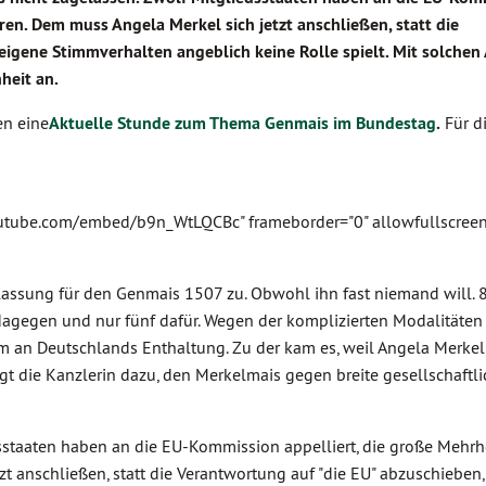
eren. Dem muss Angela Merkel sich jetzt anschließen, statt die
 eigene Stimmverhalten angeblich keine Rolle spielt. Mit solche
heit an.
en eine
Aktuelle Stunde zum Thema Genmais im Bundestag
.
Für d
outube.com/embed/b9n_WtLQCBc" frameborder="0" allowfullscree
assung für den Genmais 1507 zu. Obwohl ihn fast niemand will. 
agegen und nur fünf dafür. Wegen der komplizierten Modalitäten 
lem an Deutschlands Enthaltung. Zu der kam es, weil Angela Merkel
t die Kanzlerin dazu, den Merkelmais gegen breite gesellschaftl
sstaaten haben an die EU-Kommission appelliert, die große Mehrhe
t anschließen, statt die Verantwortung auf "die EU" abzuschieben,