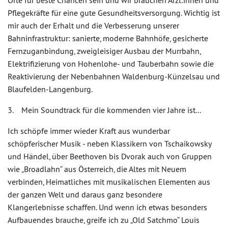
Orte für beste Chancen sein und wir brauchen Ärzt:innen und
Pflegekräfte für eine gute Gesundheitsversorgung. Wichtig ist
mir auch der Erhalt und die Verbesserung unserer
Bahninfrastruktur: sanierte, moderne Bahnhöfe, gesicherte
Fernzuganbindung, zweigleisiger Ausbau der Murrbahn,
Elektrifizierung von Hohenlohe- und Tauberbahn sowie die
Reaktivierung der Nebenbahnen Waldenburg-Künzelsau und
Blaufelden-Langenburg.
3. Mein Soundtrack für die kommenden vier Jahre ist...
Ich schöpfe immer wieder Kraft aus wunderbar
schöpferischer Musik - neben Klassikern von Tschaikowsky
und Händel, über Beethoven bis Dvorak auch von Gruppen
wie „Broadlahn“ aus Österreich, die Altes mit Neuem
verbinden, Heimatliches mit musikalischen Elementen aus
der ganzen Welt und daraus ganz besondere
Klangerlebnisse schaffen. Und wenn ich etwas besonders
Aufbauendes brauche, greife ich zu „Old Satchmo“ Louis