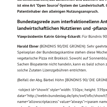
ist eine Art "Open Source“-System der Landwirtschaft.
Patentinhaber den alleinigen Nutzungsanspruch.
Bundestagsrede zum interfraktionellenn An
landwirtschaftlichen Nutztieren und -pflan
Vizepräsidentin Katrin Göring-Eckardt:
Für Bündnis 90
Harald Ebner
(BÜNDNIS 90/DIE GRÜNEN): Sehr geehrte 
Speiseplan der Bundestagskantine stehen diese Woc
vegetarische Pizza mit Brokkoli. Sowohl auf Sonnenblum
Sachen Biopatente nicht handeln, kann es bald schon z
solche Zutaten Lizenzgebühren entrichten.
(Beifall der Abg. Bärbel Höhn [BÜNDNIS 90/ DIE GRÜN
<object id="showIt" style="width: 550px; height: 339p
data="http://webtv.bundestag.de/iptv/swf/xflv/showIt
name="allowscriptaccess" value="always"><param nam