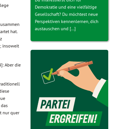
llege
Demokratie und eine vielfältige
Gesellschaft? Du möchtest neue
Perspektiven kennenlernen, dich
– zusammen
austauschen und [...]
rtet hat.
nz
; insoweit
: Aber die
aditionell
diese
eue
 das
t nur quer