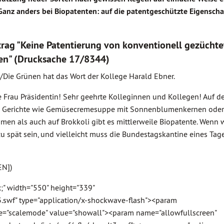
 Ganz anders bei Biopatenten: auf die patentgeschützte Eigenscha
trag "Keine Patentierung von konventionell gezücht
zen" (Drucksache 17/8344)
/Die Grünen hat das Wort der Kollege Harald Ebner.
Frau Präsidentin! Sehr geehrte Kolleginnen und Kollegen! Auf 
he Gerichte wie Gemüsecremesuppe mit Sonnenblumenkernen oder
en als auch auf Brokkoli gibt es mittlerweile Biopatente. Wenn w
u spät sein, und vielleicht muss die Bundestagskantine eines Tage
EN])
x;" width="550" height="339"
3.swf" type="application/x-shockwave-flash"><param
e="scalemode" value="showall"><param name="allowfullscreen"