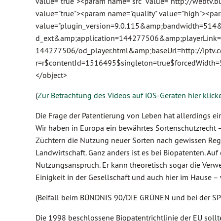
value="true"><param name="src" value="http://webtv.
value="true"><param name="quality" value="high"><p
value="plugin_version=9.0.115&amp;bandwidth=514
d_ext&amp;application=144277506&amp;playerLink=ht
144277506/od_player.html&amp;baseUrl=http://iptv.c
r=r$contentId=1516495$singleton=true$forcedWidth
</object>
(
Zur Betrachtung des Videos auf iOS-Geräten hier klick
Die Frage der Patentierung von Leben hat allerdings ei
Wir haben in Europa ein bewährtes Sortenschutzrecht 
Züchtern die Nutzung neuer Sorten nach gewissen Regel
Landwirtschaft. Ganz anders ist es bei Biopatenten. Au
Nutzungsanspruch. Er kann theoretisch sogar die Verwe
Einigkeit in der Gesellschaft und auch hier im Hause – 
(Beifall beim BÜNDNIS 90/DIE GRÜNEN und bei der SP
Die 1998 beschlossene Biopatentrichtlinie der EU sollt