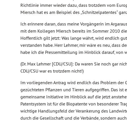
Richtlinie immer wieder dazu, dass trotzdem vom Euro
Miersch hat es am Beispiel des „Schnitzelpatentes“ gan
Ich erinnere daran, dass meine Vorgängerin im Argarau
mit dem Kollegen Miersch bereits im Sommer 2010 die Ini
Hoffentlich gilt jetzt: Was lange währt, wird endlich gu
verstanden habe. Herr Lehmer, mir wäre es neu, dass de
habe ich die Pressemitteilung im Hinblick darauf, von w
(Dr. Max Lehmer [CDU/CSU]: Da waren Sie noch gar nic
CDU/CSU war es trotzdem nicht!)
Im vorliegenden Antrag wird endlich das Problem der G
gezüchteten Pflanzen und Tieren aufgegriffen. Das ist e
gemeinsame Initiative im Hinblick auf die jetzt ansteh
Patentsystem ist für die Biopatente von besonderer Tr
wichtige Handlungsfeld der Verankerung des Landwirte-
durch die Gesellschaft und die Verbände, sondern auch