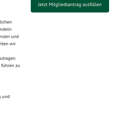
lichen
andeln
uenzen und
hten wir
utragen.
 führen zu
g und