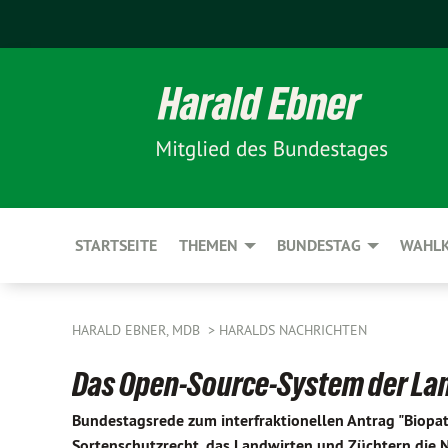
STARTSEITE
THEMEN
BUNDESTAG
WAHLK
HARALD EBNER, MDB
HARALDS NACHRICHTEN
Das Open-Source-System der La
Bundestagsrede zum interfraktionellen Antrag "Biopa
Sortenschutzrecht, das Landwirten und Züchtern die 