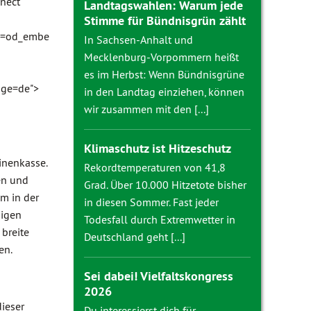
nect"
Landtagswahlen: Warum jede
Stimme für Bündnisgrün zählt
n=od_embe
In Sachsen-Anhalt und
Mecklenburg-Vorpommern heißt
es im Herbst: Wenn Bündnisgrüne
age=de">
in den Landtag einziehen, können
wir zusammen mit den [...]
Klimaschutz ist Hitzeschutz
inenkasse.
Rekordtemperaturen von 41,8
en und
Grad. Über 10.000 Hitzetote bisher
m in der
in diesen Sommer. Fast jeder
nigen
Todesfall durch Extremwetter in
breite
Deutschland geht [...]
en.
Sei dabei! Vielfaltskongress
2026
dieser
Du interessierst dich für