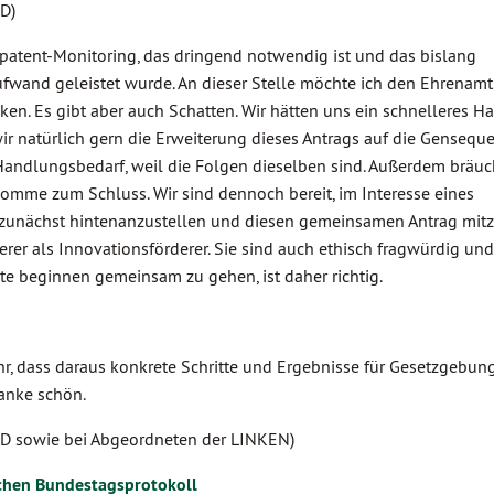
D)
patent-Monitoring, das dringend notwendig ist und das bislang
fwand geleistet wurde. An dieser Stelle möchte ich den Ehrenamt
n. Es gibt aber auch Schatten. Wir hätten uns ein schnelleres H
 wir natürlich gern die Erweiterung dieses Antrags auf die Genseq
Handlungsbedarf, weil die Folgen dieselben sind. Außerdem bräuc
omme zum Schluss. Wir sind dennoch bereit, im Interesse eines
zunächst hintenanzustellen und diesen gemeinsamen Antrag mitz
rer als Innovationsförderer. Sie sind auch ethisch fragwürdig und
e beginnen gemeinsam zu gehen, ist daher richtig.
, dass daraus konkrete Schritte und Ergebnisse für Gesetzgebun
anke schön.
D sowie bei Abgeordneten der LINKEN)
chen Bundestagsprotokoll