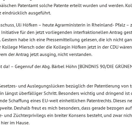
päischen Patentamt solche Patente erteilt wurden und werden. Ko
z eindrücklich ausgeführt.
sschuss, Uli Höfken – heute Agrarministerin in Rheinland- Pfalz 
tiative für den jetzt vorliegenden interfraktionellen Antrag gesta
t. Gestern habe ich eine Pressemitteilung gelesen, die ich nicht ga
r Kollege Miersch oder die Kollegin Höfken jetzt in der CDU wären
em der Antrag jetzt ausging, nicht verstanden.
ht da! – Gegenruf der Abg. Bärbel Höhn [BÜNDNIS 90/DIE GRÜNEN]
esetzes- und Auslegungslücken bezüglich der Patentierung von tr
in längst überfälliger Schritt. Besonders wichtig und dringend ist 
ende Schaffung eines EU-weit einheitlichen Patentrechts. Dieses n
agweite. Deshalb freut es mich besonders, dass gerade bezogen auf
 und Züchterprivilegs ein breiter Konsens besteht, und zwar nich
 hier im Hause.