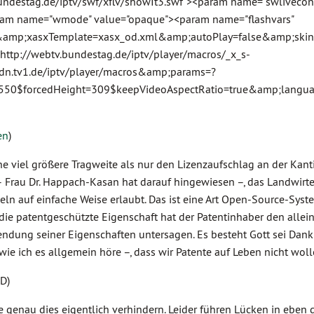
bundestag.de/iptv/swf/xflv/showIt3.swf"><param name="swlivecon
aram name="wmode" value="opaque"><param name="flashvars"
&amp;xasxTemplate=xasx_od.xml&amp;autoPlay=false&amp;ski
tp://webtv.bundestag.de/iptv/player/macros/_x_s-
dn.tv1.de/iptv/player/macros&amp;params=?
=550$forcedHeight=309$keepVideoAspectRatio=true&amp;langu
en
)
ne viel größere Tragweite als nur den Lizenzaufschlag an der Kant
– Frau Dr. Happach-Kasan hat darauf hingewiesen –, das Landwirt
n auf einfache Weise erlaubt. Das ist eine Art Open-Source-Syste
f die patentgeschützte Eigenschaft hat der Patentinhaber den allei
ndung seiner Eigenschaften untersagen. Es besteht Gott sei Dank 
wie ich es allgemein höre –, dass wir Patente auf Leben nicht woll
D)
e genau dies eigentlich verhindern. Leider führen Lücken in eben 