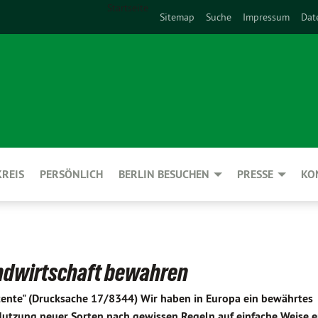
Startseite
Sitemap
Suche
Impressum
Dat
REIS
PERSÖNLICH
BERLIN BESUCHEN
PRESSE
KO
ndwirtschaft bewahren
tente" (Drucksache 17/8344) Wir haben in Europa ein bewährtes
Nutzung neuer Sorten nach gewissen Regeln auf einfache Weise e