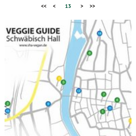
<<
<
13
>
>>