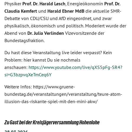
Physiker
Prof. Dr. Harald Lesch
, Energieökonomin
Prof. Dr.
Claudia Kemfert
und
Harald Ebner MdB
die aktuelle SMR-
Debatte von CDU/CSU und AfD eingeordnet, und zwar
physikalisch, ökonomisch und politisch. Moderiert wurde der
Abend von
Dr. Julia Verlinden
Vizevorsitzende der
Bundestagsfraktion.
Du hast diese Veranstaltung live leider verpasst? Kein
Problem: hier kannst Du sie nochmals
anschauen:
https://www.youtube.com/live/qXS5pFg-SR4?
si=G3bzpvqXeTmCeq6Y
Weitere Infos: https://www.gruene-
bundestag.de/veranstaltungen/veranstaltung/teure-atom-
illusion-das-riskante-spiel-mit-den-mini-akw/
Zu Gast bei der Kreisjägerversammlung Hohenlohe