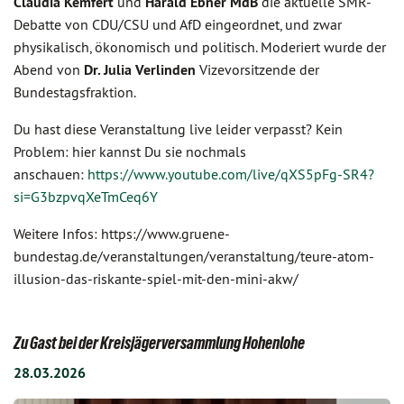
Claudia Kemfert
und
Harald Ebner MdB
die aktuelle SMR-
Debatte von CDU/CSU und AfD eingeordnet, und zwar
physikalisch, ökonomisch und politisch. Moderiert wurde der
Abend von
Dr. Julia Verlinden
Vizevorsitzende der
Bundestagsfraktion.
Du hast diese Veranstaltung live leider verpasst? Kein
Problem: hier kannst Du sie nochmals
anschauen:
https://www.youtube.com/live/qXS5pFg-SR4?
si=G3bzpvqXeTmCeq6Y
Weitere Infos: https://www.gruene-
bundestag.de/veranstaltungen/veranstaltung/teure-atom-
illusion-das-riskante-spiel-mit-den-mini-akw/
Zu Gast bei der Kreisjägerversammlung Hohenlohe
28.03.2026