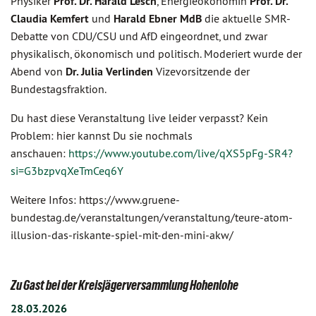
Physiker
Prof. Dr. Harald Lesch
, Energieökonomin
Prof. Dr.
Claudia Kemfert
und
Harald Ebner MdB
die aktuelle SMR-
Debatte von CDU/CSU und AfD eingeordnet, und zwar
physikalisch, ökonomisch und politisch. Moderiert wurde der
Abend von
Dr. Julia Verlinden
Vizevorsitzende der
Bundestagsfraktion.
Du hast diese Veranstaltung live leider verpasst? Kein
Problem: hier kannst Du sie nochmals
anschauen:
https://www.youtube.com/live/qXS5pFg-SR4?
si=G3bzpvqXeTmCeq6Y
Weitere Infos: https://www.gruene-
bundestag.de/veranstaltungen/veranstaltung/teure-atom-
illusion-das-riskante-spiel-mit-den-mini-akw/
Zu Gast bei der Kreisjägerversammlung Hohenlohe
28.03.2026