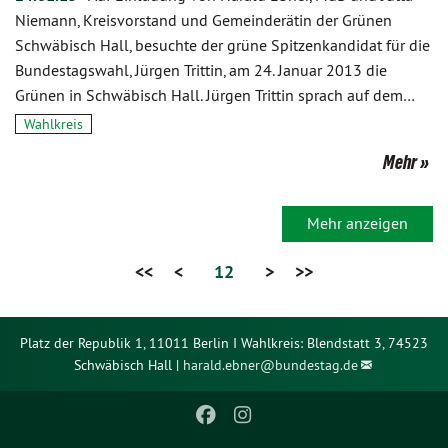
Niemann, Kreisvorstand und Gemeinderätin der Grünen
Schwäbisch Hall, besuchte der grüne Spitzenkandidat für die
Bundestagswahl, Jürgen Trittin, am 24. Januar 2013 die
Grünen in Schwäbisch Hall. Jürgen Trittin sprach auf dem…
Wahlkreis
Mehr
Mehr anzeigen
<<
<
12
>
>>
Platz der Republik 1, 11011 Berlin I Wahlkreis: Blendstatt 3, 74523
Schwäbisch Hall |
harald.ebner@
bundestag.de