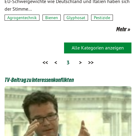
EU-Schwergewichte wie Deutschland und Italien haben sich
der Stimme…
Agrogentechnik
Bienen
Glyphosat
Pestizide
Mehr
Alle Kategorien anzeigen
<<
<
3
>
>>
TV-Beitrag zu Interessenkonflikten