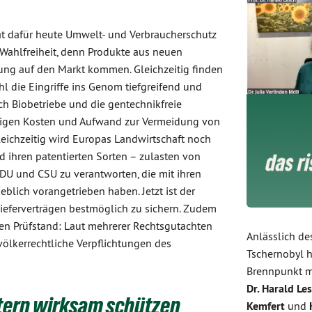
hat dafür heute Umwelt- und Verbraucherschutz
Wahlfreiheit, denn Produkte aus neuen
ng auf den Markt kommen. Gleichzeitig finden
l die Eingriffe ins Genom tiefgreifend und
ch Biobetriebe und die gentechnikfreie
 steigen Kosten und Aufwand zur Vermeidung von
leichzeitig wird Europas Landwirtschaft noch
ihren patentierten Sorten – zulasten von
CDU und CSU zu verantworten, die mit ihren
blich vorangetrieben haben. Jetzt ist der
Lieferverträgen bestmöglich zu sichern. Zudem
den Prüfstand: Laut mehrerer Rechtsgutachten
Anlässlich de
ölkerrechtliche Verpflichtungen des
Tschernobyl h
Brennpunkt m
Dr. Harald Le
otern wirksam schützen
Kemfert
und