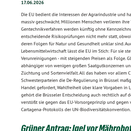
17.06.2026
Die EU bedient die Interessen der Agrarindustrie und 
massiv geschwächt. Millionen Menschen verlieren ihre 
Gentechnikverfahren werden künftig ohne Kennzeichnu
entscheidende Risikoprüfungen nicht mehr statt, obwoh
deren Folgen für Natur und Gesundheit unklar sind. Au
Lebensmittelwirtschaft lässt die EU im Stich: Für sie
Verunreinigungen - mit steigenden Preisen als Folge. G
abhängiger von wenigen großen Saatgutkonzernen und 
Züchtung und Sortenvielfalt. All das haben vor allem 
Schwesterparteien die De-Regulierung in Brüssel maßge
Handel gefordert, Wahlfreiheit über klare Vorgaben in 
gehört die Brüsseler Entscheidung auch rechtlich auf 
verstößt sie gegen das EU-Vorsorgeprinzip und gegen v
Cartagena-Protokolls der UN-Biodiversitätskonvention.
Grüner Antrag: Igel vor Mährob