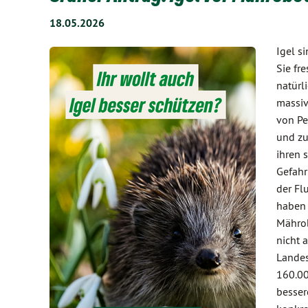
18.05.2026
Igel s
Sie fr
natürl
massiv
von Pe
und zu
ihren 
Gefahr
der Fl
haben 
Mährob
nicht 
Landes
160.00
besser