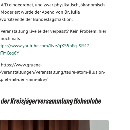
AfD eingeordnet, und zwar physikalisch, ökonomisch
. Moderiert wurde der Abend von
Dr. Julia
evorsitzende der Bundestagsfraktion.
 Veranstaltung live leider verpasst? Kein Problem: hier
e nochmals
ttps://www.youtube.com/live/qXS5pFg-SR4?
eTmCeq6Y
: https://www.gruene-
/veranstaltungen/veranstaltung/teure-atom-illusion-
spiel-mit-den-mini-akw/
ei der Kreisjägerversammlung Hohenlohe