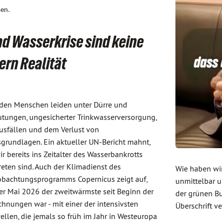
sen.
d Wasserkrise sind keine
rn Realität
rden Menschen leiden unter Dürre und
utungen, ungesicherter Trinkwasserversorgung,
usfällen und dem Verlust von
grundlagen. Ein aktueller UN-Bericht mahnt,
ir bereits ins Zeitalter des Wasserbankrotts
reten sind. Auch der Klimadienst des
Wie haben wir
bachtungsprogramms Copernicus zeigt auf,
unmittelbar 
er Mai 2026 der zweitwärmste seit Beginn der
der grünen Bu
chnungen war - mit einer der intensivsten
Überschrift v
ellen, die jemals so früh im Jahr in Westeuropa