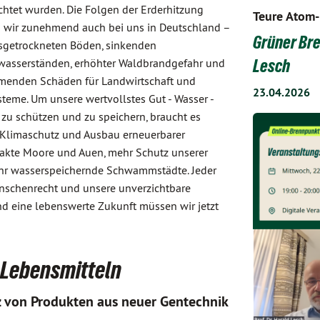
htet wurden. Die Folgen der Erderhitzung
Teure Atom-
 wir zunehmend auch bei uns in Deutschland –
Grüner Bre
sgetrockneten Böden, sinkenden
asserständen, erhöhter Waldbrandgefahr und
Lesch
enden Schäden für Landwirtschaft und
23.04.2026
teme. Um unsere wertvollstes Gut - Wasser -
 zu schützen und zu speichern, braucht es
 Klimaschutz und Ausbau erneuerbarer
takte Moore und Auen, mehr Schutz unserer
hr wasserspeichernde Schwammstädte. Jeder
enschenrecht und unsere unverzichtbare
d eine lebenswerte Zukunft müssen wir jetzt
n Lebensmitteln
z von Produkten aus neuer Gentechnik