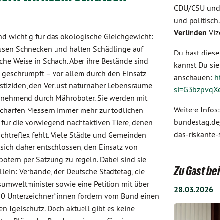
CDU/CSU und 
und politisch
Verlinden
Viz
ind wichtig für das ökologische Gleichgewicht:
essen Schnecken und halten Schädlinge auf
Du hast diese
iche Weise in Schach. Aber ihre Bestände sind
kannst Du si
 geschrumpft – vor allem durch den Einsatz
anschauen:
h
stiziden, den Verlust naturnaher Lebensräume
si=G3bzpvqX
nehmend durch Mähroboter. Sie werden mit
Weitere Infos
scharfen Messern immer mehr zur tödlichen
bundestag.de
 für die vorwiegend nachtaktiven Tiere, denen
das-riskante-
uchtreflex fehlt. Viele Städte und Gemeinden
sich daher entschlossen, den Einsatz von
otern per Satzung zu regeln. Dabei sind sie
Zu Gast b
allein: Verbände, der Deutsche Städtetag, die
umweltminister sowie eine Petition mit über
28.03.2026
0 Unterzeichner*innen fordern vom Bund einen
en Igelschutz. Doch aktuell gibt es keine