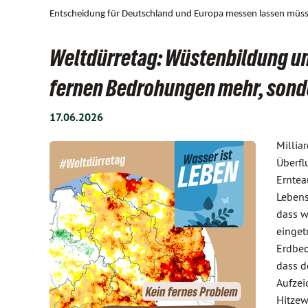
Entscheidung für Deutschland und Europa messen lassen müs
Weltdürretag: Wüstenbildung un
fernen Bedrohungen mehr, sonde
17.06.2026
Millia
Überfl
Erntea
Lebens
dass w
einget
Erdbeo
dass d
Aufzei
Hitzew