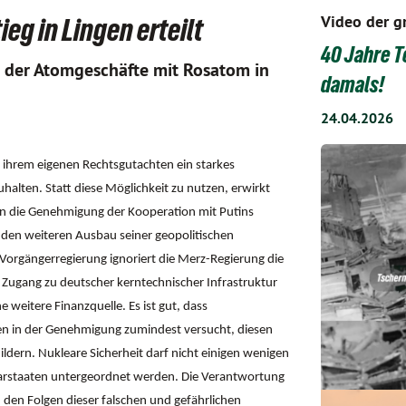
Video der g
g in Lingen erteilt
40 Jahre T
 der Atomgeschäfte mit Rosatom in
damals!
24.04.2026
ihrem eigenen Rechtsgutachten ein starkes
alten. Statt diese Möglichkeit zu nutzen, erwirkt
en die Genehmigung der Kooperation mit Putins
 den weiteren Ausbau seiner geopolitischen
orgängerregierung ignoriert die Merz-Regierung die
Zugang zu deutscher kerntechnischer Infrastruktur
 weitere Finanzquelle. Es ist gut, dass
n in der Genehmigung zumindest versucht, diesen
dern. Nukleare Sicherheit darf nicht einigen wenigen
barstaaten untergeordnet werden. Die Verantwortung
 den Folgen dieser falschen und gefährlichen