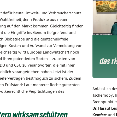
hat dafür heute Umwelt- und Verbraucherschutz
Wahlfreiheit, denn Produkte aus neuen
ng auf den Markt kommen. Gleichzeitig finden
l die Eingriffe ins Genom tiefgreifend und
ch Biobetriebe und die gentechnikfreie
 steigen Kosten und Aufwand zur Vermeidung von
leichzeitig wird Europas Landwirtschaft noch
ihren patentierten Sorten – zulasten von
CDU und CSU zu verantworten, die mit ihren
blich vorangetrieben haben. Jetzt ist der
Lieferverträgen bestmöglich zu sichern. Zudem
den Prüfstand: Laut mehrerer Rechtsgutachten
Anlässlich de
ölkerrechtliche Verpflichtungen des
Tschernobyl h
Brennpunkt m
Dr. Harald Le
otern wirksam schützen
Kemfert
und