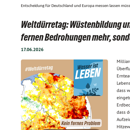
Entscheidung für Deutschland und Europa messen lassen müs
Weltdürretag: Wüstenbildung un
fernen Bedrohungen mehr, sonde
17.06.2026
Millia
Überfl
Erntea
Lebens
dass w
einget
Erdbeo
dass d
Aufzei
Hitzew