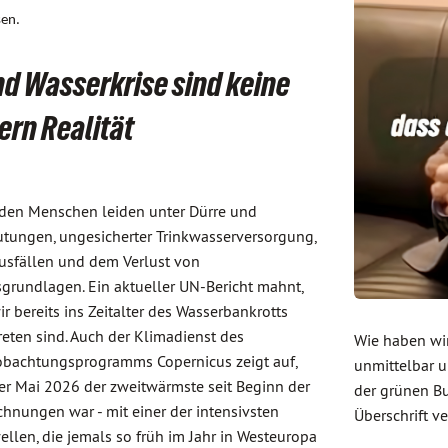
sen.
d Wasserkrise sind keine
rn Realität
rden Menschen leiden unter Dürre und
utungen, ungesicherter Trinkwasserversorgung,
usfällen und dem Verlust von
grundlagen. Ein aktueller UN-Bericht mahnt,
ir bereits ins Zeitalter des Wasserbankrotts
reten sind. Auch der Klimadienst des
Wie haben wir
bachtungsprogramms Copernicus zeigt auf,
unmittelbar 
er Mai 2026 der zweitwärmste seit Beginn der
der grünen Bu
chnungen war - mit einer der intensivsten
Überschrift v
ellen, die jemals so früh im Jahr in Westeuropa