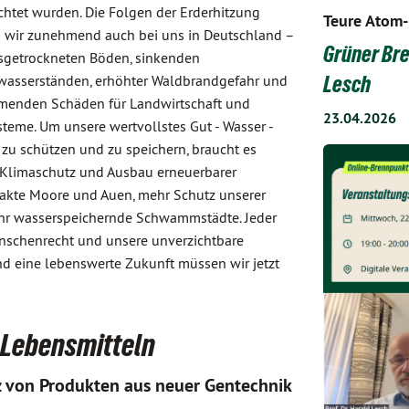
htet wurden. Die Folgen der Erderhitzung
Teure Atom-
 wir zunehmend auch bei uns in Deutschland –
Grüner Bre
sgetrockneten Böden, sinkenden
asserständen, erhöhter Waldbrandgefahr und
Lesch
enden Schäden für Landwirtschaft und
23.04.2026
teme. Um unsere wertvollstes Gut - Wasser -
 zu schützen und zu speichern, braucht es
 Klimaschutz und Ausbau erneuerbarer
takte Moore und Auen, mehr Schutz unserer
hr wasserspeichernde Schwammstädte. Jeder
enschenrecht und unsere unverzichtbare
d eine lebenswerte Zukunft müssen wir jetzt
n Lebensmitteln
z von Produkten aus neuer Gentechnik