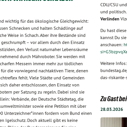
CDU/CSU und 
und politisch
Verlinden
Viz
ind wichtig für das ökologische Gleichgewicht:
essen Schnecken und halten Schädlinge auf
Du hast diese
iche Weise in Schach. Aber ihre Bestände sind
kannst Du si
 geschrumpft – vor allem durch den Einsatz
anschauen:
h
stiziden, den Verlust naturnaher Lebensräume
si=G3bzpvqX
nehmend durch Mähroboter. Sie werden mit
Weitere Infos
scharfen Messern immer mehr zur tödlichen
bundestag.de
 für die vorwiegend nachtaktiven Tiere, denen
das-riskante-
uchtreflex fehlt. Viele Städte und Gemeinden
sich daher entschlossen, den Einsatz von
otern per Satzung zu regeln. Dabei sind sie
Zu Gast b
allein: Verbände, der Deutsche Städtetag, die
umweltminister sowie eine Petition mit über
28.03.2026
0 Unterzeichner*innen fordern vom Bund einen
en Igelschutz. Doch aktuell gibt es keine