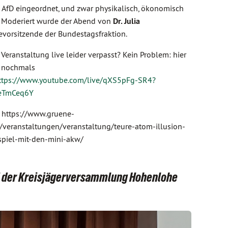
AfD eingeordnet, und zwar physikalisch, ökonomisch
. Moderiert wurde der Abend von
Dr. Julia
evorsitzende der Bundestagsfraktion.
 Veranstaltung live leider verpasst? Kein Problem: hier
e nochmals
ttps://www.youtube.com/live/qXS5pFg-SR4?
eTmCeq6Y
: https://www.gruene-
/veranstaltungen/veranstaltung/teure-atom-illusion-
spiel-mit-den-mini-akw/
ei der Kreisjägerversammlung Hohenlohe