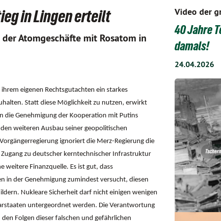
Video der g
g in Lingen erteilt
40 Jahre T
 der Atomgeschäfte mit Rosatom in
damals!
24.04.2026
ihrem eigenen Rechtsgutachten ein starkes
alten. Statt diese Möglichkeit zu nutzen, erwirkt
en die Genehmigung der Kooperation mit Putins
 den weiteren Ausbau seiner geopolitischen
orgängerregierung ignoriert die Merz-Regierung die
Zugang zu deutscher kerntechnischer Infrastruktur
 weitere Finanzquelle. Es ist gut, dass
n in der Genehmigung zumindest versucht, diesen
dern. Nukleare Sicherheit darf nicht einigen wenigen
barstaaten untergeordnet werden. Die Verantwortung
 den Folgen dieser falschen und gefährlichen