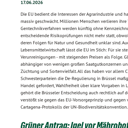
17.06.2026
Die EU bedient die Interessen der Agrarindustrie und 
massiv geschwächt. Millionen Menschen verlieren ihre 
Gentechnikverfahren werden künftig ohne Kennzeichnu
entscheidende Risikoprüfungen nicht mehr statt, obwoh
deren Folgen für Natur und Gesundheit unklar sind. Au
Lebensmittelwirtschaft lässt die EU im Stich: Für sie
Verunreinigungen - mit steigenden Preisen als Folge. G
abhängiger von wenigen großen Saatgutkonzernen und 
Züchtung und Sortenvielfalt. All das haben vor allem 
Schwesterparteien die De-Regulierung in Brüssel maßge
Handel gefordert, Wahlfreiheit über klare Vorgaben in 
gehört die Brüsseler Entscheidung auch rechtlich auf 
verstößt sie gegen das EU-Vorsorgeprinzip und gegen v
Cartagena-Protokolls der UN-Biodiversitätskonvention.
Grüner Antrag: Igel vor Mährob