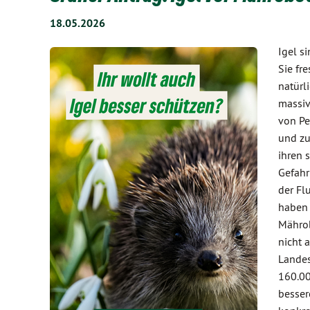
18.05.2026
Igel s
Sie fr
natürl
massiv
von Pe
und zu
ihren 
Gefahr
der Fl
haben 
Mährob
nicht 
Landes
160.00
besser