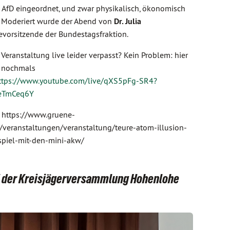
AfD eingeordnet, und zwar physikalisch, ökonomisch
. Moderiert wurde der Abend von
Dr. Julia
evorsitzende der Bundestagsfraktion.
 Veranstaltung live leider verpasst? Kein Problem: hier
e nochmals
ttps://www.youtube.com/live/qXS5pFg-SR4?
eTmCeq6Y
: https://www.gruene-
/veranstaltungen/veranstaltung/teure-atom-illusion-
spiel-mit-den-mini-akw/
ei der Kreisjägerversammlung Hohenlohe