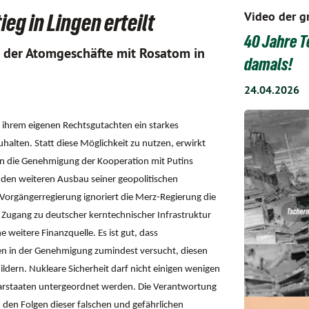
Video der g
g in Lingen erteilt
40 Jahre T
 der Atomgeschäfte mit Rosatom in
damals!
24.04.2026
ihrem eigenen Rechtsgutachten ein starkes
alten. Statt diese Möglichkeit zu nutzen, erwirkt
en die Genehmigung der Kooperation mit Putins
 den weiteren Ausbau seiner geopolitischen
orgängerregierung ignoriert die Merz-Regierung die
Zugang zu deutscher kerntechnischer Infrastruktur
 weitere Finanzquelle. Es ist gut, dass
n in der Genehmigung zumindest versucht, diesen
dern. Nukleare Sicherheit darf nicht einigen wenigen
barstaaten untergeordnet werden. Die Verantwortung
 den Folgen dieser falschen und gefährlichen