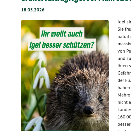
18.05.2026
Igel s
Sie fr
natürl
massiv
von Pe
und zu
ihren 
Gefahr
der Fl
haben 
Mährob
nicht 
Landes
160.00
besser