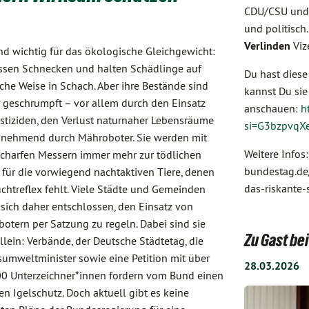
CDU/CSU und 
und politisch
Verlinden
Viz
ind wichtig für das ökologische Gleichgewicht:
essen Schnecken und halten Schädlinge auf
Du hast diese
iche Weise in Schach. Aber ihre Bestände sind
kannst Du si
 geschrumpft – vor allem durch den Einsatz
anschauen:
h
stiziden, den Verlust naturnaher Lebensräume
si=G3bzpvqX
nehmend durch Mähroboter. Sie werden mit
Weitere Infos
scharfen Messern immer mehr zur tödlichen
bundestag.de
 für die vorwiegend nachtaktiven Tiere, denen
das-riskante-
uchtreflex fehlt. Viele Städte und Gemeinden
sich daher entschlossen, den Einsatz von
otern per Satzung zu regeln. Dabei sind sie
Zu Gast b
allein: Verbände, der Deutsche Städtetag, die
umweltminister sowie eine Petition mit über
28.03.2026
0 Unterzeichner*innen fordern vom Bund einen
en Igelschutz. Doch aktuell gibt es keine