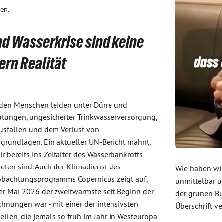
sen.
d Wasserkrise sind keine
rn Realität
rden Menschen leiden unter Dürre und
utungen, ungesicherter Trinkwasserversorgung,
usfällen und dem Verlust von
grundlagen. Ein aktueller UN-Bericht mahnt,
ir bereits ins Zeitalter des Wasserbankrotts
reten sind. Auch der Klimadienst des
Wie haben wir
bachtungsprogramms Copernicus zeigt auf,
unmittelbar 
er Mai 2026 der zweitwärmste seit Beginn der
der grünen Bu
chnungen war - mit einer der intensivsten
Überschrift v
ellen, die jemals so früh im Jahr in Westeuropa