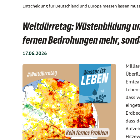
Entscheidung für Deutschland und Europa messen lassen müs
Weltdürretag: Wüstenbildung un
fernen Bedrohungen mehr, sonde
17.06.2026
Millia
Überfl
Erntea
Lebens
dass w
einget
Erdbeo
dass d
Aufzei
Hitzew