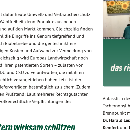
hat dafür heute Umwelt- und Verbraucherschutz
Wahlfreiheit, denn Produkte aus neuen
ng auf den Markt kommen. Gleichzeitig finden
l die Eingriffe ins Genom tiefgreifend und
ch Biobetriebe und die gentechnikfreie
 steigen Kosten und Aufwand zur Vermeidung von
leichzeitig wird Europas Landwirtschaft noch
ihren patentierten Sorten – zulasten von
CDU und CSU zu verantworten, die mit ihren
blich vorangetrieben haben. Jetzt ist der
Lieferverträgen bestmöglich zu sichern. Zudem
den Prüfstand: Laut mehrerer Rechtsgutachten
Anlässlich de
ölkerrechtliche Verpflichtungen des
Tschernobyl h
Brennpunkt m
Dr. Harald Le
otern wirksam schützen
Kemfert
und