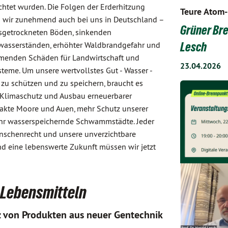
htet wurden. Die Folgen der Erderhitzung
Teure Atom-
 wir zunehmend auch bei uns in Deutschland –
Grüner Bre
sgetrockneten Böden, sinkenden
asserständen, erhöhter Waldbrandgefahr und
Lesch
enden Schäden für Landwirtschaft und
23.04.2026
teme. Um unsere wertvollstes Gut - Wasser -
 zu schützen und zu speichern, braucht es
 Klimaschutz und Ausbau erneuerbarer
takte Moore und Auen, mehr Schutz unserer
hr wasserspeichernde Schwammstädte. Jeder
enschenrecht und unsere unverzichtbare
d eine lebenswerte Zukunft müssen wir jetzt
n Lebensmitteln
z von Produkten aus neuer Gentechnik