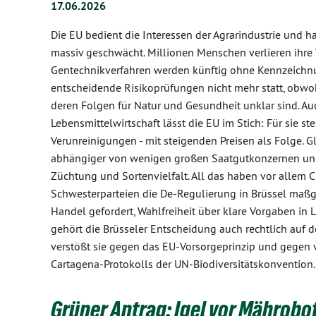
17.06.2026
Die EU bedient die Interessen der Agrarindustrie und 
massiv geschwächt. Millionen Menschen verlieren ihre 
Gentechnikverfahren werden künftig ohne Kennzeichnu
entscheidende Risikoprüfungen nicht mehr statt, obwoh
deren Folgen für Natur und Gesundheit unklar sind. Au
Lebensmittelwirtschaft lässt die EU im Stich: Für sie
Verunreinigungen - mit steigenden Preisen als Folge. G
abhängiger von wenigen großen Saatgutkonzernen und 
Züchtung und Sortenvielfalt. All das haben vor allem 
Schwesterparteien die De-Regulierung in Brüssel maßge
Handel gefordert, Wahlfreiheit über klare Vorgaben in 
gehört die Brüsseler Entscheidung auch rechtlich auf 
verstößt sie gegen das EU-Vorsorgeprinzip und gegen v
Cartagena-Protokolls der UN-Biodiversitätskonvention.
Grüner Antrag: Igel vor Mährob