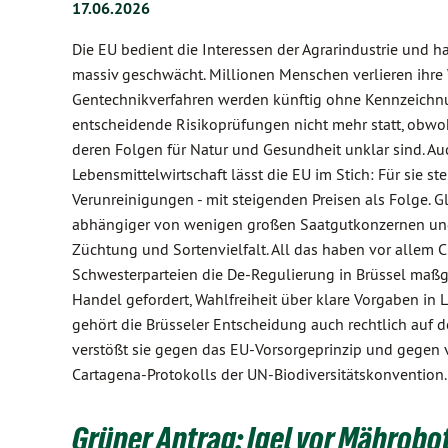
17.06.2026
Die EU bedient die Interessen der Agrarindustrie und 
massiv geschwächt. Millionen Menschen verlieren ihre 
Gentechnikverfahren werden künftig ohne Kennzeichnu
entscheidende Risikoprüfungen nicht mehr statt, obwoh
deren Folgen für Natur und Gesundheit unklar sind. Au
Lebensmittelwirtschaft lässt die EU im Stich: Für sie
Verunreinigungen - mit steigenden Preisen als Folge. G
abhängiger von wenigen großen Saatgutkonzernen und 
Züchtung und Sortenvielfalt. All das haben vor allem 
Schwesterparteien die De-Regulierung in Brüssel maßge
Handel gefordert, Wahlfreiheit über klare Vorgaben in 
gehört die Brüsseler Entscheidung auch rechtlich auf 
verstößt sie gegen das EU-Vorsorgeprinzip und gegen v
Cartagena-Protokolls der UN-Biodiversitätskonvention.
Grüner Antrag: Igel vor Mährob