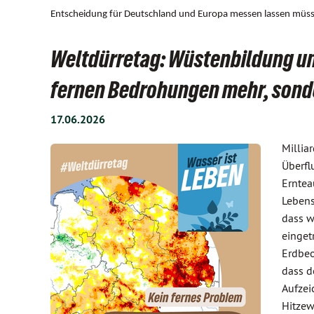
Entscheidung für Deutschland und Europa messen lassen müs
Weltdürretag: Wüstenbildung un
fernen Bedrohungen mehr, sonde
17.06.2026
Millia
Überfl
Erntea
Lebens
dass w
einget
Erdbeo
dass d
Aufzei
Hitzew