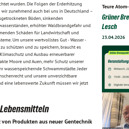
htet wurden. Die Folgen der Erderhitzung
Teure Atom-
 wir zunehmend auch bei uns in Deutschland –
Grüner Bre
sgetrockneten Böden, sinkenden
asserständen, erhöhter Waldbrandgefahr und
Lesch
enden Schäden für Landwirtschaft und
23.04.2026
teme. Um unsere wertvollstes Gut - Wasser -
 zu schützen und zu speichern, braucht es
 Klimaschutz und Ausbau erneuerbarer
takte Moore und Auen, mehr Schutz unserer
hr wasserspeichernde Schwammstädte. Jeder
enschenrecht und unsere unverzichtbare
d eine lebenswerte Zukunft müssen wir jetzt
n Lebensmitteln
z von Produkten aus neuer Gentechnik