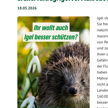
18.05.2026
Igel s
Sie fr
natürl
massiv
von Pe
und zu
ihren 
Gefahr
der Fl
haben 
Mährob
nicht 
Landes
160.00
besser