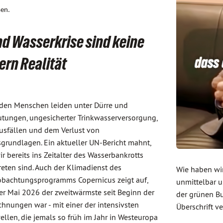
sen.
d Wasserkrise sind keine
rn Realität
rden Menschen leiden unter Dürre und
utungen, ungesicherter Trinkwasserversorgung,
usfällen und dem Verlust von
grundlagen. Ein aktueller UN-Bericht mahnt,
ir bereits ins Zeitalter des Wasserbankrotts
reten sind. Auch der Klimadienst des
Wie haben wir
bachtungsprogramms Copernicus zeigt auf,
unmittelbar 
er Mai 2026 der zweitwärmste seit Beginn der
der grünen Bu
chnungen war - mit einer der intensivsten
Überschrift v
ellen, die jemals so früh im Jahr in Westeuropa