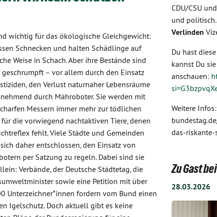
CDU/CSU und 
und politisch
Verlinden
Viz
ind wichtig für das ökologische Gleichgewicht:
essen Schnecken und halten Schädlinge auf
Du hast diese
iche Weise in Schach. Aber ihre Bestände sind
kannst Du si
 geschrumpft – vor allem durch den Einsatz
anschauen:
h
stiziden, den Verlust naturnaher Lebensräume
si=G3bzpvqX
nehmend durch Mähroboter. Sie werden mit
Weitere Infos
scharfen Messern immer mehr zur tödlichen
bundestag.de
 für die vorwiegend nachtaktiven Tiere, denen
das-riskante-
uchtreflex fehlt. Viele Städte und Gemeinden
sich daher entschlossen, den Einsatz von
otern per Satzung zu regeln. Dabei sind sie
Zu Gast b
allein: Verbände, der Deutsche Städtetag, die
umweltminister sowie eine Petition mit über
28.03.2026
0 Unterzeichner*innen fordern vom Bund einen
en Igelschutz. Doch aktuell gibt es keine