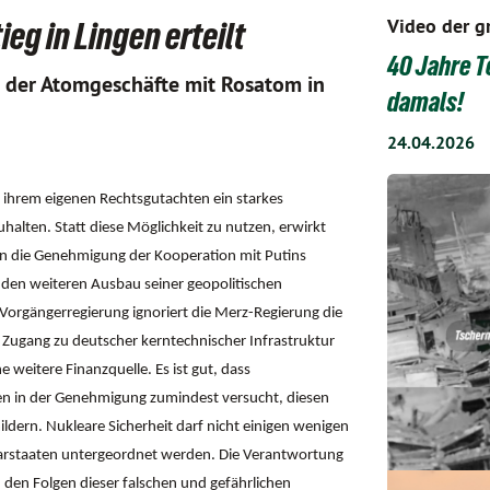
Video der g
g in Lingen erteilt
40 Jahre T
 der Atomgeschäfte mit Rosatom in
damals!
24.04.2026
ihrem eigenen Rechtsgutachten ein starkes
alten. Statt diese Möglichkeit zu nutzen, erwirkt
en die Genehmigung der Kooperation mit Putins
 den weiteren Ausbau seiner geopolitischen
orgängerregierung ignoriert die Merz-Regierung die
Zugang zu deutscher kerntechnischer Infrastruktur
 weitere Finanzquelle. Es ist gut, dass
n in der Genehmigung zumindest versucht, diesen
dern. Nukleare Sicherheit darf nicht einigen wenigen
barstaaten untergeordnet werden. Die Verantwortung
 den Folgen dieser falschen und gefährlichen