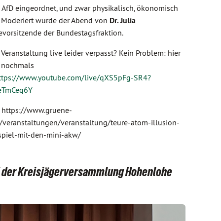
AfD eingeordnet, und zwar physikalisch, ökonomisch
. Moderiert wurde der Abend von
Dr. Julia
evorsitzende der Bundestagsfraktion.
 Veranstaltung live leider verpasst? Kein Problem: hier
e nochmals
ttps://www.youtube.com/live/qXS5pFg-SR4?
eTmCeq6Y
: https://www.gruene-
/veranstaltungen/veranstaltung/teure-atom-illusion-
spiel-mit-den-mini-akw/
ei der Kreisjägerversammlung Hohenlohe