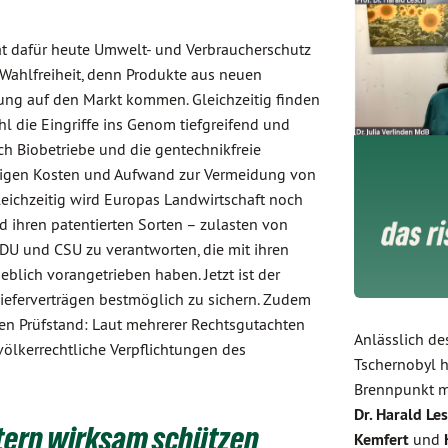
hat dafür heute Umwelt- und Verbraucherschutz
Wahlfreiheit, denn Produkte aus neuen
ng auf den Markt kommen. Gleichzeitig finden
l die Eingriffe ins Genom tiefgreifend und
ch Biobetriebe und die gentechnikfreie
 steigen Kosten und Aufwand zur Vermeidung von
leichzeitig wird Europas Landwirtschaft noch
ihren patentierten Sorten – zulasten von
CDU und CSU zu verantworten, die mit ihren
blich vorangetrieben haben. Jetzt ist der
Lieferverträgen bestmöglich zu sichern. Zudem
den Prüfstand: Laut mehrerer Rechtsgutachten
Anlässlich de
ölkerrechtliche Verpflichtungen des
Tschernobyl h
Brennpunkt m
Dr. Harald Le
otern wirksam schützen
Kemfert
und