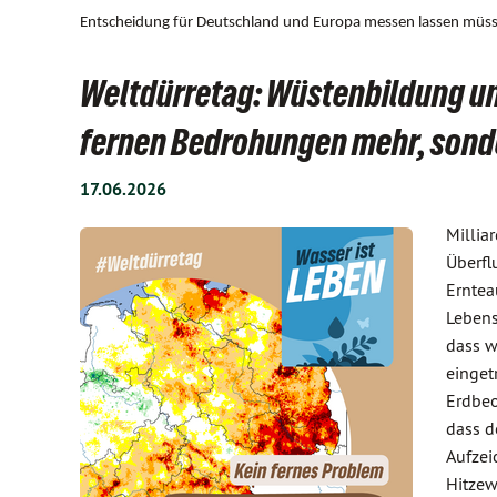
Entscheidung für Deutschland und Europa messen lassen müs
Weltdürretag: Wüstenbildung un
fernen Bedrohungen mehr, sonde
17.06.2026
Millia
Überfl
Erntea
Lebens
dass w
einget
Erdbeo
dass d
Aufzei
Hitzew