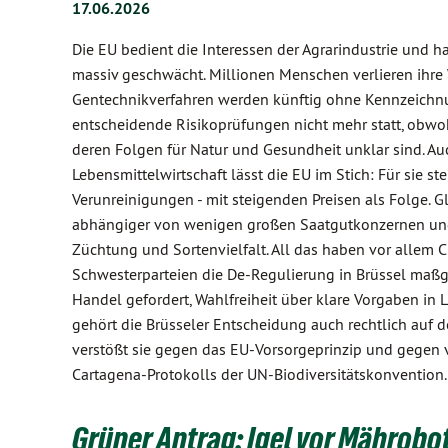
17.06.2026
Die EU bedient die Interessen der Agrarindustrie und 
massiv geschwächt. Millionen Menschen verlieren ihre 
Gentechnikverfahren werden künftig ohne Kennzeichnu
entscheidende Risikoprüfungen nicht mehr statt, obwoh
deren Folgen für Natur und Gesundheit unklar sind. Au
Lebensmittelwirtschaft lässt die EU im Stich: Für sie
Verunreinigungen - mit steigenden Preisen als Folge. G
abhängiger von wenigen großen Saatgutkonzernen und 
Züchtung und Sortenvielfalt. All das haben vor allem 
Schwesterparteien die De-Regulierung in Brüssel maßge
Handel gefordert, Wahlfreiheit über klare Vorgaben in 
gehört die Brüsseler Entscheidung auch rechtlich auf 
verstößt sie gegen das EU-Vorsorgeprinzip und gegen v
Cartagena-Protokolls der UN-Biodiversitätskonvention.
Grüner Antrag: Igel vor Mährob