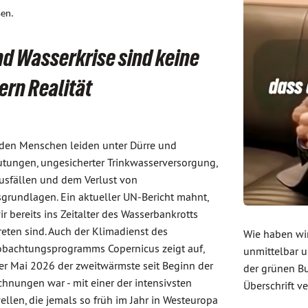
sen.
d Wasserkrise sind keine
rn Realität
rden Menschen leiden unter Dürre und
utungen, ungesicherter Trinkwasserversorgung,
usfällen und dem Verlust von
grundlagen. Ein aktueller UN-Bericht mahnt,
ir bereits ins Zeitalter des Wasserbankrotts
reten sind. Auch der Klimadienst des
Wie haben wir
bachtungsprogramms Copernicus zeigt auf,
unmittelbar 
er Mai 2026 der zweitwärmste seit Beginn der
der grünen Bu
chnungen war - mit einer der intensivsten
Überschrift v
ellen, die jemals so früh im Jahr in Westeuropa