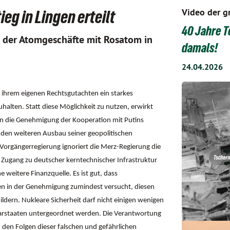
Video der g
g in Lingen erteilt
40 Jahre T
 der Atomgeschäfte mit Rosatom in
damals!
24.04.2026
ihrem eigenen Rechtsgutachten ein starkes
alten. Statt diese Möglichkeit zu nutzen, erwirkt
en die Genehmigung der Kooperation mit Putins
 den weiteren Ausbau seiner geopolitischen
orgängerregierung ignoriert die Merz-Regierung die
Zugang zu deutscher kerntechnischer Infrastruktur
 weitere Finanzquelle. Es ist gut, dass
n in der Genehmigung zumindest versucht, diesen
dern. Nukleare Sicherheit darf nicht einigen wenigen
barstaaten untergeordnet werden. Die Verantwortung
 den Folgen dieser falschen und gefährlichen