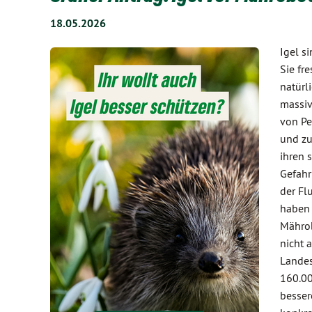
18.05.2026
Igel s
Sie fr
natürl
massiv
von Pe
und zu
ihren 
Gefahr
der Fl
haben 
Mährob
nicht 
Landes
160.00
besser