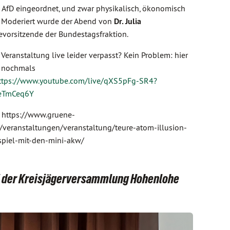
AfD eingeordnet, und zwar physikalisch, ökonomisch
. Moderiert wurde der Abend von
Dr. Julia
evorsitzende der Bundestagsfraktion.
 Veranstaltung live leider verpasst? Kein Problem: hier
e nochmals
ttps://www.youtube.com/live/qXS5pFg-SR4?
eTmCeq6Y
: https://www.gruene-
/veranstaltungen/veranstaltung/teure-atom-illusion-
spiel-mit-den-mini-akw/
ei der Kreisjägerversammlung Hohenlohe