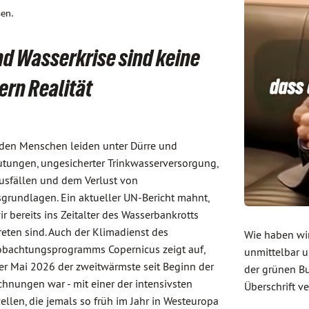
sen.
d Wasserkrise sind keine
rn Realität
rden Menschen leiden unter Dürre und
utungen, ungesicherter Trinkwasserversorgung,
usfällen und dem Verlust von
grundlagen. Ein aktueller UN-Bericht mahnt,
ir bereits ins Zeitalter des Wasserbankrotts
reten sind. Auch der Klimadienst des
Wie haben wir
bachtungsprogramms Copernicus zeigt auf,
unmittelbar 
er Mai 2026 der zweitwärmste seit Beginn der
der grünen Bu
chnungen war - mit einer der intensivsten
Überschrift v
ellen, die jemals so früh im Jahr in Westeuropa