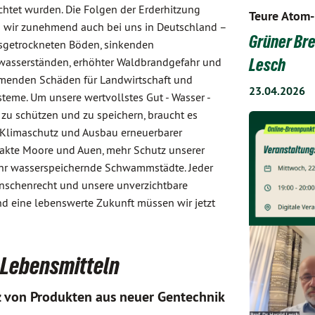
htet wurden. Die Folgen der Erderhitzung
Teure Atom-
 wir zunehmend auch bei uns in Deutschland –
Grüner Bre
sgetrockneten Böden, sinkenden
asserständen, erhöhter Waldbrandgefahr und
Lesch
enden Schäden für Landwirtschaft und
23.04.2026
teme. Um unsere wertvollstes Gut - Wasser -
 zu schützen und zu speichern, braucht es
 Klimaschutz und Ausbau erneuerbarer
takte Moore und Auen, mehr Schutz unserer
hr wasserspeichernde Schwammstädte. Jeder
enschenrecht und unsere unverzichtbare
d eine lebenswerte Zukunft müssen wir jetzt
n Lebensmitteln
z von Produkten aus neuer Gentechnik