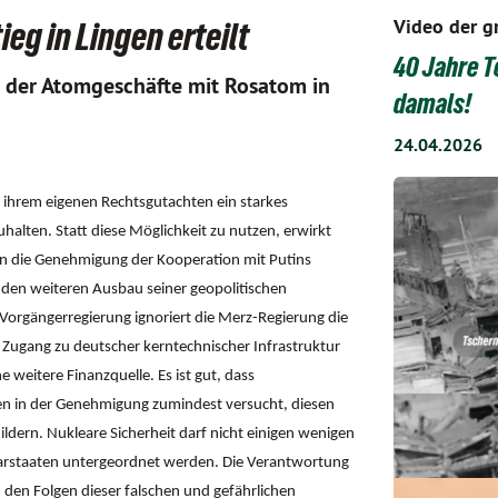
Video der g
g in Lingen erteilt
40 Jahre T
 der Atomgeschäfte mit Rosatom in
damals!
24.04.2026
ihrem eigenen Rechtsgutachten ein starkes
alten. Statt diese Möglichkeit zu nutzen, erwirkt
en die Genehmigung der Kooperation mit Putins
 den weiteren Ausbau seiner geopolitischen
orgängerregierung ignoriert die Merz-Regierung die
Zugang zu deutscher kerntechnischer Infrastruktur
 weitere Finanzquelle. Es ist gut, dass
n in der Genehmigung zumindest versucht, diesen
dern. Nukleare Sicherheit darf nicht einigen wenigen
barstaaten untergeordnet werden. Die Verantwortung
 den Folgen dieser falschen und gefährlichen