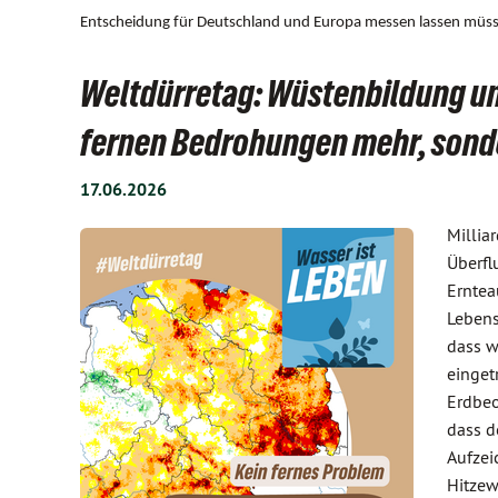
Entscheidung für Deutschland und Europa messen lassen müs
Weltdürretag: Wüstenbildung un
fernen Bedrohungen mehr, sonde
17.06.2026
Millia
Überfl
Erntea
Lebens
dass w
einget
Erdbeo
dass d
Aufzei
Hitzew