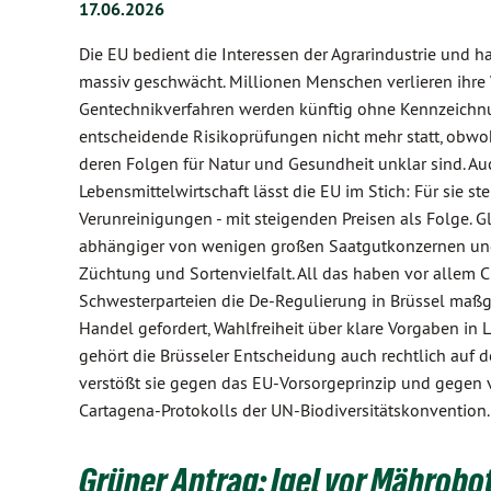
17.06.2026
Die EU bedient die Interessen der Agrarindustrie und 
massiv geschwächt. Millionen Menschen verlieren ihre 
Gentechnikverfahren werden künftig ohne Kennzeichnu
entscheidende Risikoprüfungen nicht mehr statt, obwoh
deren Folgen für Natur und Gesundheit unklar sind. Au
Lebensmittelwirtschaft lässt die EU im Stich: Für sie
Verunreinigungen - mit steigenden Preisen als Folge. G
abhängiger von wenigen großen Saatgutkonzernen und 
Züchtung und Sortenvielfalt. All das haben vor allem 
Schwesterparteien die De-Regulierung in Brüssel maßge
Handel gefordert, Wahlfreiheit über klare Vorgaben in 
gehört die Brüsseler Entscheidung auch rechtlich auf 
verstößt sie gegen das EU-Vorsorgeprinzip und gegen v
Cartagena-Protokolls der UN-Biodiversitätskonvention.
Grüner Antrag: Igel vor Mährob