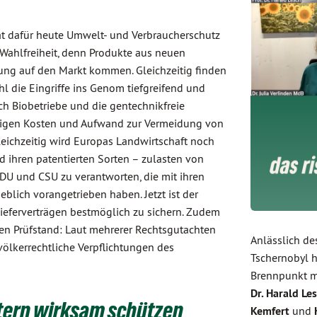
hat dafür heute Umwelt- und Verbraucherschutz
Wahlfreiheit, denn Produkte aus neuen
ng auf den Markt kommen. Gleichzeitig finden
l die Eingriffe ins Genom tiefgreifend und
ch Biobetriebe und die gentechnikfreie
 steigen Kosten und Aufwand zur Vermeidung von
leichzeitig wird Europas Landwirtschaft noch
ihren patentierten Sorten – zulasten von
CDU und CSU zu verantworten, die mit ihren
blich vorangetrieben haben. Jetzt ist der
Lieferverträgen bestmöglich zu sichern. Zudem
den Prüfstand: Laut mehrerer Rechtsgutachten
Anlässlich de
ölkerrechtliche Verpflichtungen des
Tschernobyl h
Brennpunkt m
Dr. Harald Le
otern wirksam schützen
Kemfert
und