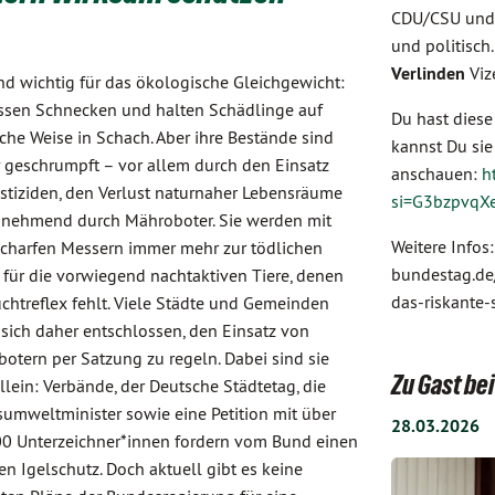
CDU/CSU und 
und politisch
Verlinden
Viz
ind wichtig für das ökologische Gleichgewicht:
essen Schnecken und halten Schädlinge auf
Du hast diese
iche Weise in Schach. Aber ihre Bestände sind
kannst Du si
 geschrumpft – vor allem durch den Einsatz
anschauen:
h
stiziden, den Verlust naturnaher Lebensräume
si=G3bzpvqX
nehmend durch Mähroboter. Sie werden mit
Weitere Infos
scharfen Messern immer mehr zur tödlichen
bundestag.de
 für die vorwiegend nachtaktiven Tiere, denen
das-riskante-
uchtreflex fehlt. Viele Städte und Gemeinden
sich daher entschlossen, den Einsatz von
otern per Satzung zu regeln. Dabei sind sie
Zu Gast b
allein: Verbände, der Deutsche Städtetag, die
umweltminister sowie eine Petition mit über
28.03.2026
0 Unterzeichner*innen fordern vom Bund einen
en Igelschutz. Doch aktuell gibt es keine